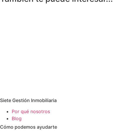
Leer más
Leer más
Leer más
Siete Gestión Inmobiliaria
Por qué nosotros
Blog
Cómo podemos ayudarte