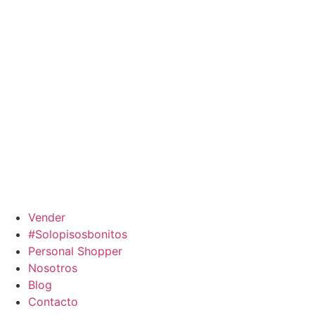
Ir
al
contenido
Vender
#Solopisosbonitos
Personal Shopper
Nosotros
Blog
Contacto