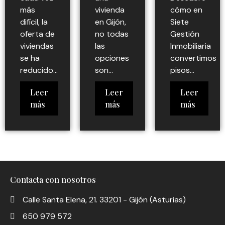
más
vivienda
cómo en
difícil, la
en Gijón,
Siete
oferta de
no todas
Gestión
viviendas
las
Inmobiliaria
se ha
opciones
convertimos
reducido...
son...
pisos...
Leer
Leer
Leer
más
más
más
Contacta con nosotros
Calle Santa Elena, 21. 33201 - Gijón (Asturias)
650 979 572