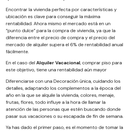
se
Personal
Encontrar la vivienda perfecta por características y
vende
ubicación es clave para conseguir la máxima
Shopper
rentabilidad. Ahora mismo el mercado está en un
¿Qué
sola.
“punto dulce” para la compra de vivienda, ya que
la
Inmobiliario
diferencia entre el precio de compra y el precio del
tipo
Pero
mercado de alquiler supera el 6% de rentabilidad anual
en
fácilmente.
de
casi:
Gijón:
En el caso del
Alquiler Vacacional
, comprar piso para
alquiler
cómo
este objetivo, tiene una rentabilidad aún mayor
la
Diferenciarse con una Decoración única, cuidando los
te
prepar
detalles, adaptando los complementos a la época del
forma
año en la que se alquile la vivienda, colores, menaje,
conviene
cada
frutas, flores, todo influye a la hora de llamar la
más
atención de las personas que estén buscando donde
en
viviend
pasar sus vacaciones o su escapada de fin de semana.
inteligente
Gijón?
para
Ya has dado el primer paso, es el momento de tomar la