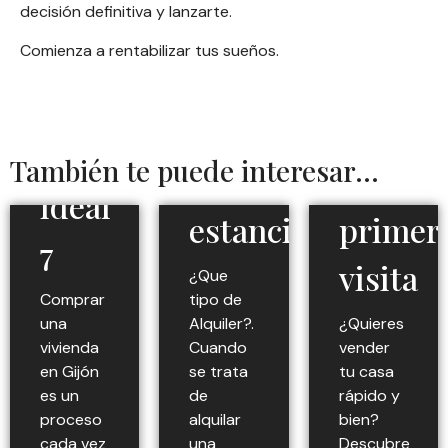
de
decisión definitiva y lanzarte.
Vacacional,
que
Comienza a rentabilizar tus sueños.
encontrar
temporal
conqui
tu
o
desde
piso
También te puede interesar...
larga
la
ideal
estancia
primer
7
visita
¿Que
Comprar
tipo de
una
Alquiler?.
¿Quieres
vivienda
Cuando
vender
en Gijón
se trata
tu casa
es un
de
rápido y
proceso
alquilar
bien?
cada vez
una
Descubre