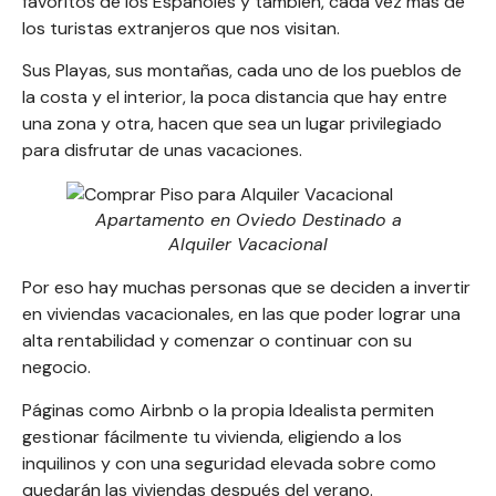
favoritos de los Españoles y también, cada vez más de
los turistas extranjeros que nos visitan.
Sus Playas, sus montañas, cada uno de los pueblos de
la costa y el interior, la poca distancia que hay entre
una zona y otra, hacen que sea un lugar privilegiado
para disfrutar de unas vacaciones.
Apartamento en Oviedo Destinado a
Alquiler Vacacional
Por eso hay muchas personas que se deciden a invertir
en viviendas vacacionales, en las que poder lograr una
Tu
alta rentabilidad y comenzar o continuar con su
negocio.
casa
Páginas como
Airbnb
o la propia
Idealista
permiten
gestionar fácilmente tu vivienda, eligiendo a los
no
inquilinos y con una seguridad elevada sobre como
quedarán las viviendas después del verano.