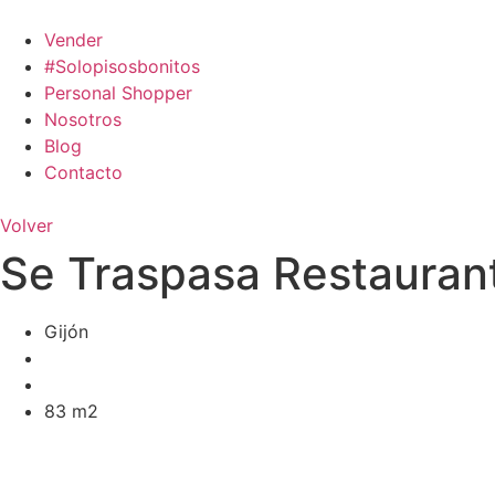
Ir
al
Vender
contenido
#Solopisosbonitos
Personal Shopper
Nosotros
Blog
Contacto
Volver
Se Traspasa Restaurant
Gijón
83 m2