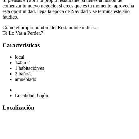
Si piensas en abrir tu propio restaurante, si tienes la ilusión de
comenzar tu nuevo negocio, si crees que es tu momento, aprovecha
esta oportunidad, llega la época de Navidad y se termina este año
fatídico.
Como el propio nombre del Restaurante indica.. .
Te Lo Vas a Perder.?
Características
local
140 m2
1 habitación/es
2 baño/s
amueblado
Localidad: Gijón
Localización