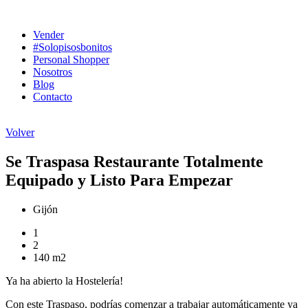
Ir
al
Vender
contenido
#Solopisosbonitos
Personal Shopper
Nosotros
Blog
Contacto
Volver
Se Traspasa Restaurante Totalmente
Equipado y Listo Para Empezar
Gijón
1
2
140 m2
Ya ha abierto la Hostelería!
Con este Traspaso, podrías comenzar a trabajar automáticamente ya