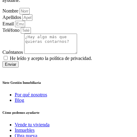
ayudarte.
Nombre
Apellidos
Email
Teléfono
Cuéntanos
He leído y acepto la política de privacidad.
Enviar
Siete Gestión Inmobiliaria
Por qué nosotros
Blog
Cómo podemos ayudarte
Vende tu vivienda
Inmuebles
Obra nueva