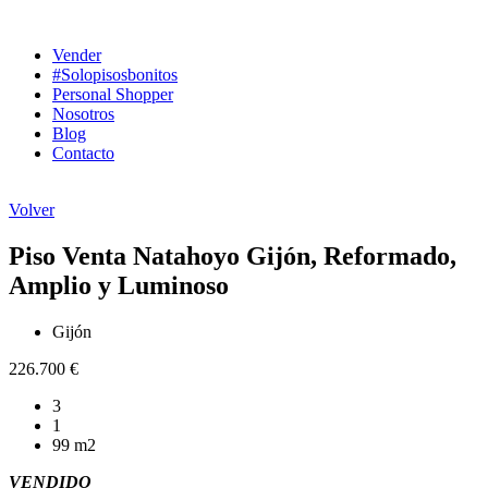
Ir
al
Vender
contenido
#Solopisosbonitos
Personal Shopper
Nosotros
Blog
Contacto
Volver
Piso Venta Natahoyo Gijón, Reformado,
Amplio y Luminoso
Gijón
226.700 €
3
1
99 m2
VENDIDO