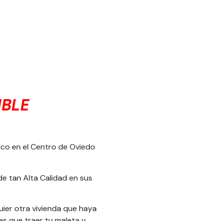
IBLE
ico en el Centro de Oviedo
de tan Alta Calidad en sus
uier otra vivienda que haya
s que traer tu maleta y