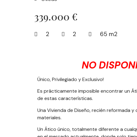
339.000 €
2
2
65 m2
NO DISPON
Único, Privilegiado y Exclusivo!
Es prácticamente imposible encontrar un Át
de estas características.
Una
Vivienda de Diseño
, recién reformada y 
materiales.
Un Ático único, totalmente diferente a cualq
en el mercado actualmente, donde solo tiene