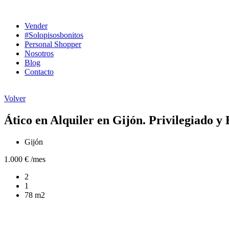
Ir
al
Vender
contenido
#Solopisosbonitos
Personal Shopper
Nosotros
Blog
Contacto
Volver
Ático en Alquiler en Gijón. Privilegiado y 
Gijón
1.000 € /mes
2
1
78 m2