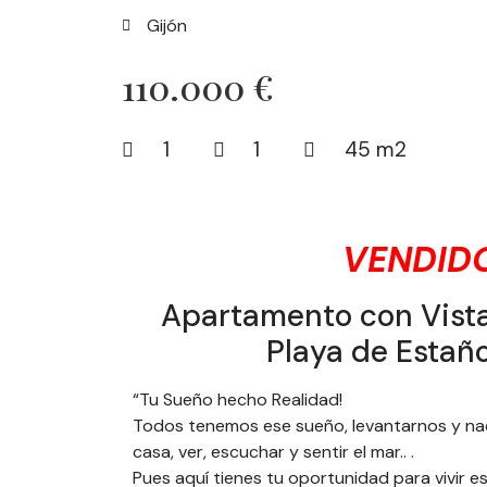
Gijón
110.000 €
1
1
45 m2
VENDID
Apartamento con Vista
Playa de Estañ
“Tu Sueño hecho Realidad!
Todos tenemos ese sueño, levantarnos y nad
casa, ver, escuchar y sentir el mar.. .
Pues aquí tienes tu oportunidad para vivir e