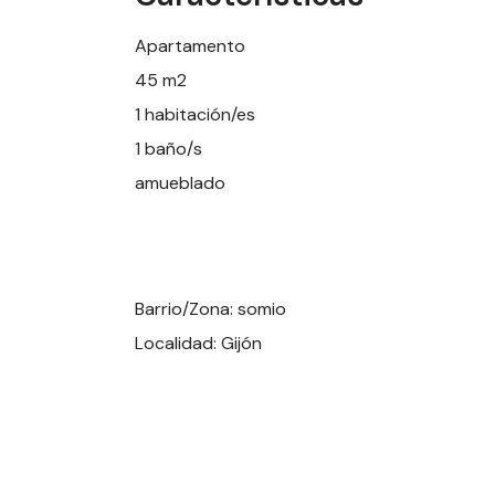
Apartamento
45 m2
1 habitación/es
1 baño/s
amueblado
Barrio/Zona: somio
Localidad: Gijón