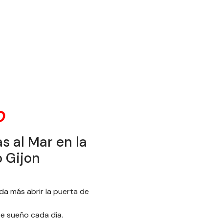
O
s al Mar en la
o Gijon
a más abrir la puerta de
se sueño cada día.