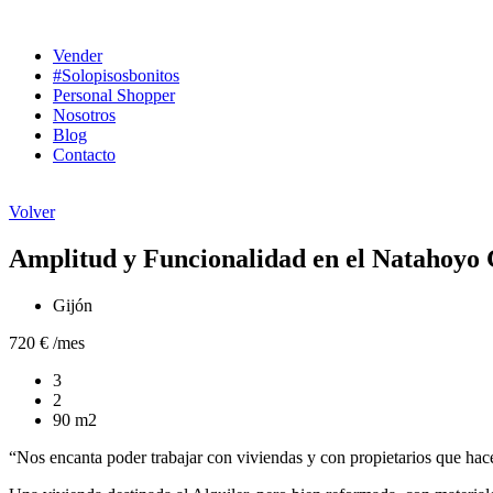
Ir
al
Vender
contenido
#Solopisosbonitos
Personal Shopper
Nosotros
Blog
Contacto
Volver
Amplitud y Funcionalidad en el Natahoyo 
Gijón
720 € /mes
3
2
90 m2
“Nos encanta poder trabajar con viviendas y con propietarios que hac