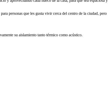
acio y aprovechando cada hueco de la casa, para que sea espaciosa y
para personas que les gusta vivir cerca del centro de la ciudad, pero
tivamente su aislamiento tanto térmico como acústico.