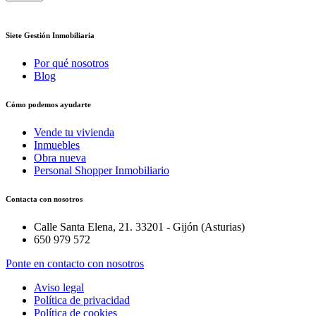
Siete Gestión Inmobiliaria
Por qué nosotros
Blog
Cómo podemos ayudarte
Vende tu vivienda
Inmuebles
Obra nueva
Personal Shopper Inmobiliario
Contacta con nosotros
Calle Santa Elena, 21. 33201 - Gijón (Asturias)
650 979 572
Ponte en contacto con nosotros
Aviso legal
Política de privacidad
Política de cookies