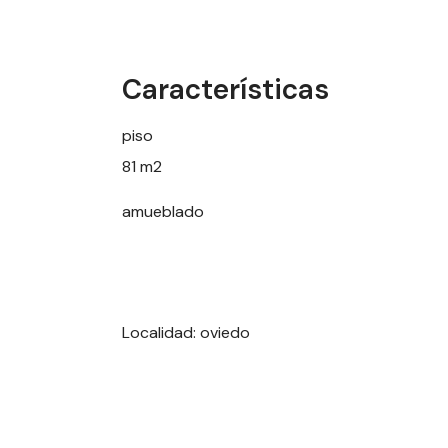
Características
piso
81 m2
amueblado
Localidad: oviedo