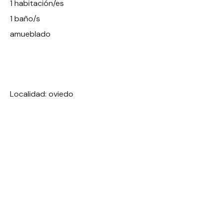
1 habitación/es
1 baño/s
amueblado
Localidad: oviedo