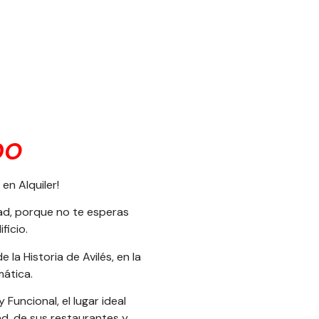
DO
n Alquiler!
dad, porque no te esperas
ficio.
e la Historia de Avilés, en la
mática.
uncional, el lugar ideal
ad, de sus restaurantes y