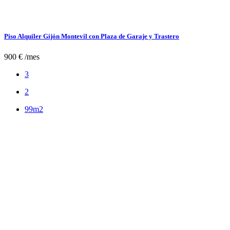
Piso Alquiler Gijón Montevil con Plaza de Garaje y Trastero
900 € /mes
3
2
99m2