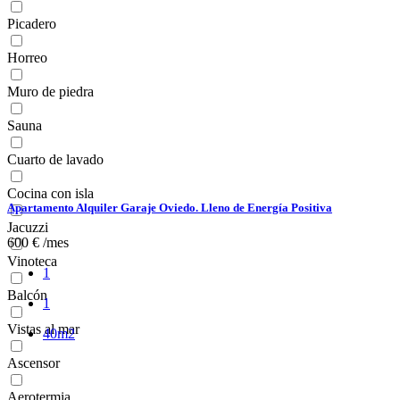
Picadero
Horreo
Muro de piedra
Sauna
Cuarto de lavado
Cocina con isla
Apartamento Alquiler Garaje Oviedo. Lleno de Energía Positiva
Jacuzzi
600 € /mes
Vinoteca
1
Balcón
1
Vistas al mar
40m2
Ascensor
Aerotermia